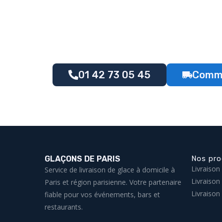
01 42 73 05 45
Comma
GLAÇONS DE PARIS
Nos pro
Livraison
Service de livraison de glace à domicile à
Livraison
Paris et région parisienne. Votre partenaire
Livraison
fiable pour vos événements, bars et
restaurants.