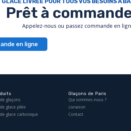
GLACE LIVRÉE POUR TOUS VOS BESOINS À B
Prêt à commande
Appelez-nous ou passez commande en lig
nde en ligne
duits
Glaçons de Paris
 de glaçons
Qui sommes-nous ?
 de glace pilée
Livraison
 de glace carbonique
Contact