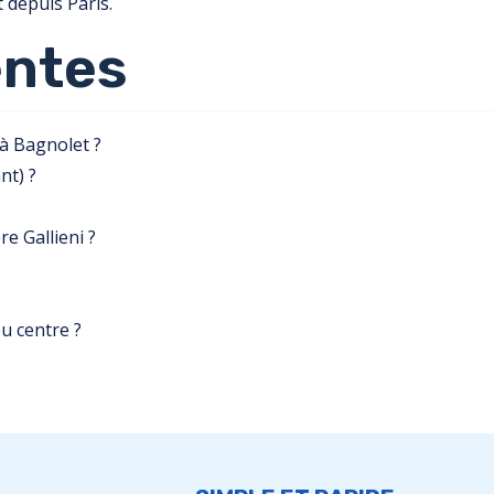
t depuis Paris.
entes
à Bagnolet ?
nt) ?
e Gallieni ?
u centre ?